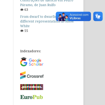
Construções de silêncio em Pedro
Páramo, de Juan Rulfo
63
From dwarf to dwarfism: the
different representations in Snow
White
55
Indexadores: