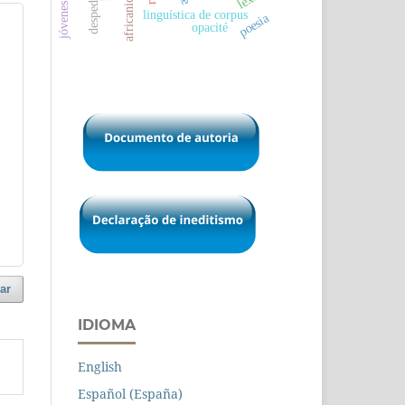
africanicídio
despedidas
linguística de corpus
poesia
opacité
ar
IDIOMA
English
Español (España)