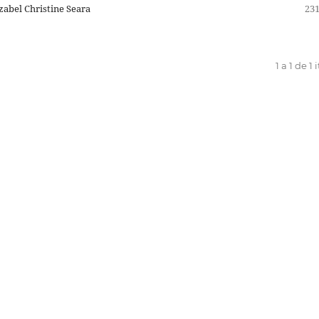
zabel Christine Seara
231
1 a 1 de 1 