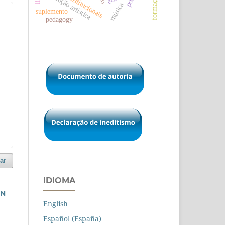
dados institucionais
produção artística
música
suplemento
pedagogy
ar
IDIOMA
IN
English
Español (España)