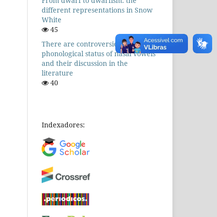
From dwarf to dwarfism: the
different representations in Snow
White
45
There are controversies! The
phonological status of nasal vowels
and their discussion in the
literature
40
Indexadores: