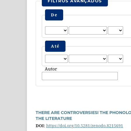
FILTROS AVANÇADOS
De
Até
Autor
THERE ARE CONTROVERSIES! THE PHONOLO
THE LITERATURE
DOI:
https://doi.org/10.5281/zenodo.8215691