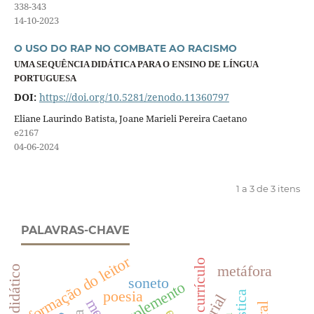
338-343
14-10-2023
O USO DO RAP NO COMBATE AO RACISMO
UMA SEQUÊNCIA DIDÁTICA PARA O ENSINO DE LÍNGUA
PORTUGUESA
DOI:
https://doi.org/10.5281/zenodo.11360797
Eliane Laurindo Batista, Joane Marieli Pereira Caetano
e2167
04-06-2024
1 a 3 de 3 itens
PALAVRAS-CHAVE
formação do leitor
currículo
metáfora
livro didático
soneto
suplemento
poesia