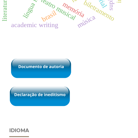
teatro musical
biletramento
memória
brasil
música
academic writing
IDIOMA