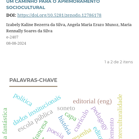
UM CAMINHO PARA O APRIMORAMENTO
SOCIOCULTURAL
DOI:
https://doi.org/10.5281/zenodo.12786178
Izabely Kaline Bezerra da Silva, Angela Maria Erazo Munoz, Maria
Rennally Soares da Silva
e-2407
08-08-2024
1 a 2 de 2 itens
PALAVRAS-CHAVE
política
dados institucionais
interculturalidade
editorial (eng)
soneto
pedagogy
escola pública
literatura fantástica
currículo
capa
história
suplemento
língua francesa
editorial
poesia
resenha