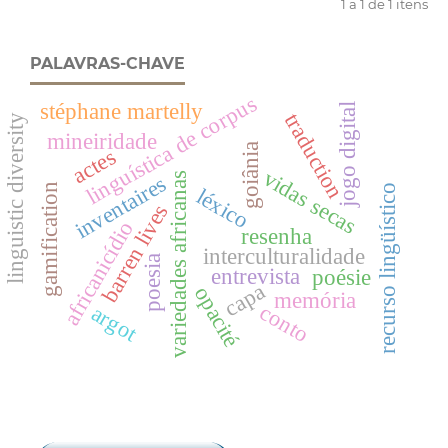
1 a 1 de 1 itens
PALAVRAS-CHAVE
linguística de corpus
stéphane martelly
jogo digital
traduction
linguistic diversity
mineiridade
goiânia
actes
vidas secas
variedades africanas
inventaires
gamification
recurso lingüístico
léxico
barren lives
africanicídio
resenha
interculturalidade
poesia
entrevista
poésie
capa
opacité
memória
conto
argot