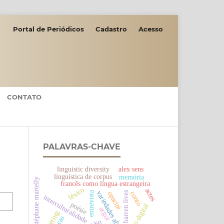
Portal de Periódicos
Cadastro
Acesso
CONTATO
PALAVRAS-CHAVE
linguistic diversity
alex sens
linguística de corpus
memória
stéphane martelly
francês como língua estrangeira
léxico
actes
variedades africanas
entrevista
opacité
conto
barren lives
interculturalidade
poésie
jogo digital
argot