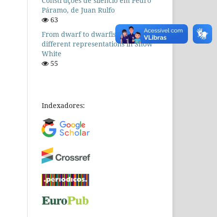
Construções de silêncio em Pedro
Páramo, de Juan Rulfo
63
From dwarf to dwarfism: the
different representations in Snow
White
55
Indexadores: