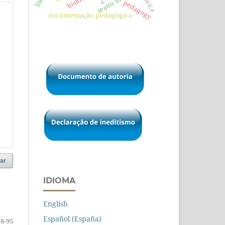
teatro musical
música
história
pedagogy
documentação pedagógica
ar
IDIOMA
English
Español (España)
78-95