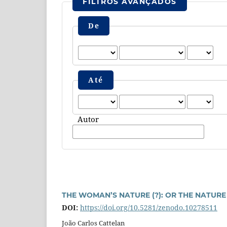
FILTROS AVANÇADOS
De
Até
Autor
THE WOMAN’S NATURE (?): OR THE NATURE
DOI:
https://doi.org/10.5281/zenodo.10278511
João Carlos Cattelan