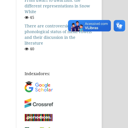
From dwarf to dwarfism: the
different representations in Snow
White
45
There are controversies! The
phonological status of nasal vowels
and their discussion in the
literature
40
Indexadores: