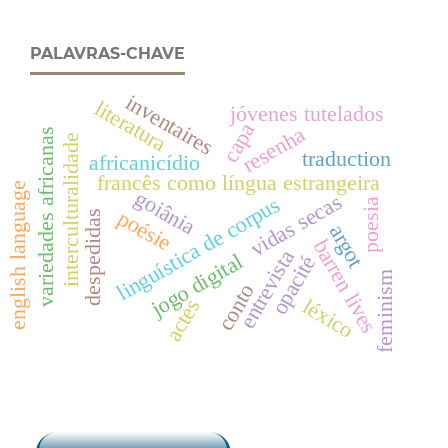
PALAVRAS-CHAVE
inventaires
literatura
jóvenes tutelados
capa
resenha
variedades africanas
interculturalidade
traduction
africanicídio
francês como língua estrangeira
english language
goiânia
vidas secas
linguística de corpus
poesia
poésie
despedidas
argot
barren lives
entrevista
jogo digital
opacité
feminism
conto
actes
léxico