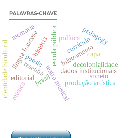
PALAVRAS-CHAVE
memória
pedagogy
escola pública
língua francesa
política
currículo
história
identidade bicultural
biletramento
capa
poesia
resenha
decolonialidade
teatro musical
dados institucionais
soneto
brasil
editorial
produção artística
música