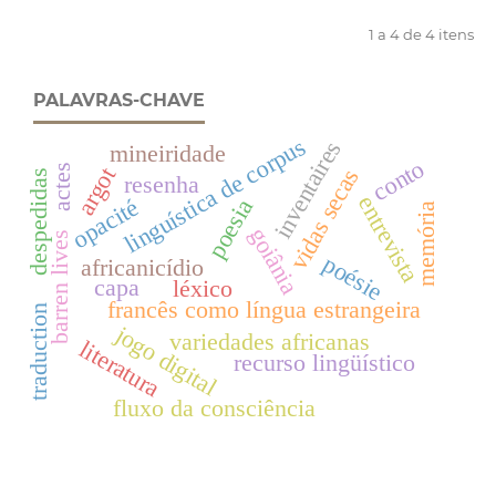
1 a 4 de 4 itens
PALAVRAS-CHAVE
linguística de corpus
inventaires
mineiridade
conto
actes
argot
vidas secas
despedidas
resenha
entrevista
opacité
poesia
memória
goiânia
barren lives
poésie
africanicídio
capa
léxico
francês como língua estrangeira
traduction
jogo digital
variedades africanas
literatura
recurso lingüístico
fluxo da consciência