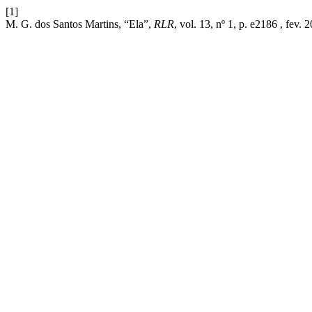
[1]
M. G. dos Santos Martins, “Ela”,
RLR
, vol. 13, nº 1, p. e2186 , fev. 