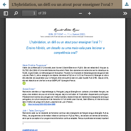
L’hybridation, un défi ou un atout pour enseigner l’oral ?