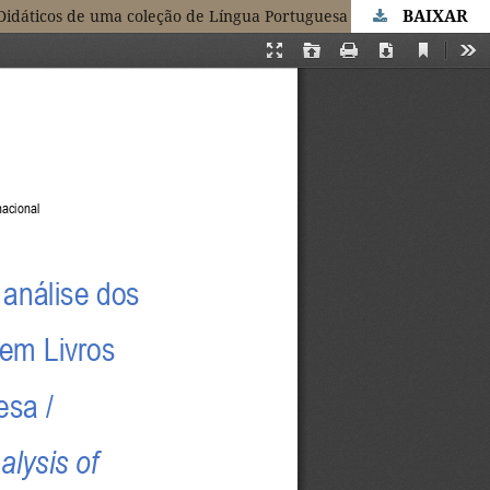
BAIXAR
 Didáticos de uma coleção de Língua Portuguesa