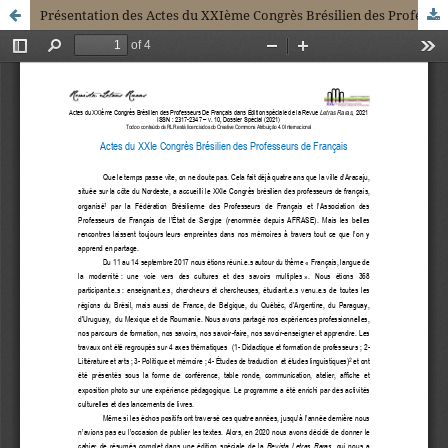
Présentation des Actes du XXIème Congrès Brésilien des Professeurs de Français