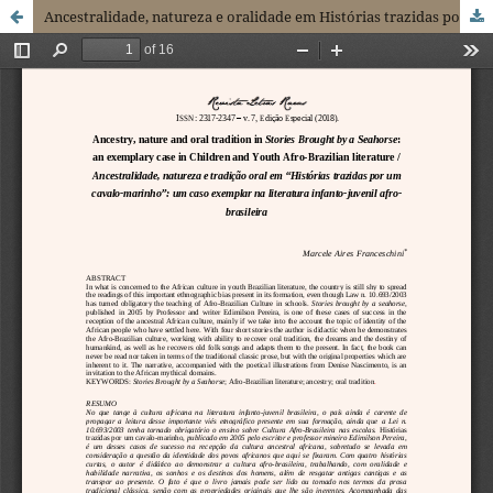
Ancestralidade, natureza e oralidade em Histórias trazidas por um cavalo-marinho: um caso exemplar na literatura infantojuvenil afro-brasileira