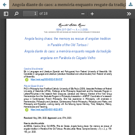
Angola diante do caos: a memória enquanto resgate da tradição angolana em Parábola do Cágado Velho